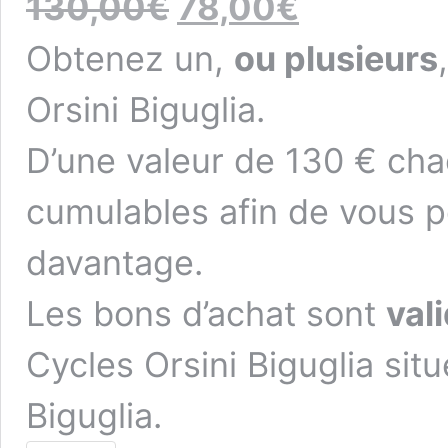
130,00
€
78,00
€
prix
prix
initial
actuel
Obtenez un,
ou plusieurs
était :
est :
130,00€.
78,00€.
Orsini Biguglia.
D’une valeur de 130 € cha
cumulables afin de vous 
davantage.
Les bons d’achat sont
val
Cycles Orsini Biguglia si
Biguglia.