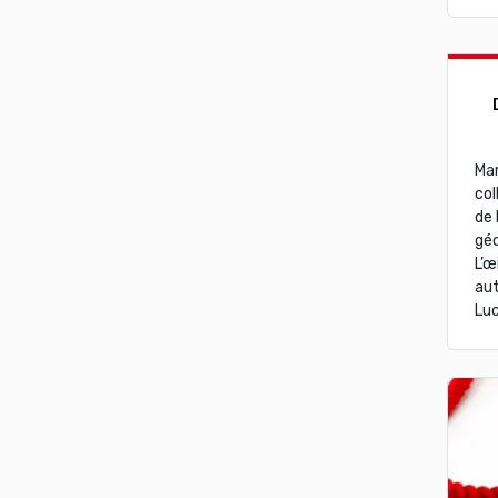
Mar
col
de 
géo
L’œ
aut
Luc