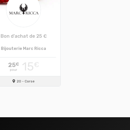
Bon d’achat de 25 €
Bijouterie Marc Ricca
15
€
25
€
pour
20 - Corse