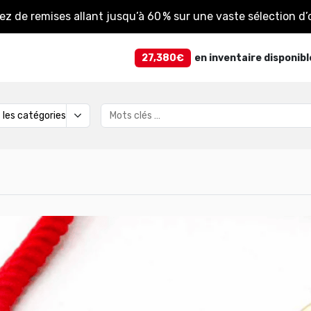
tez de remises allant jusqu’à 60 % sur une vaste sélection d’o
27,380€
en inventaire disponibl