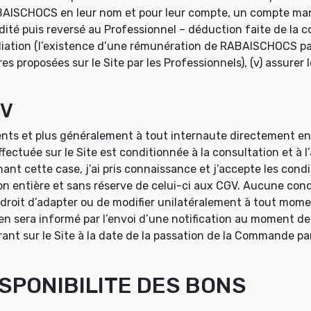
AISCHOCS en leur nom et pour leur compte, un compte mand
édité puis reversé au Professionnel – déduction faite de l
diation (l’existence d’une rémunération de RABAISCHOCS par
s proposées sur le Site par les Professionnels), (v) assurer l
GV
nts et plus généralement à tout internaute directement en c
ctuée sur le Site est conditionnée à la consultation et à l
ant cette case, j’ai pris connaissance et j’accepte les co
on entière et sans réserve de celui-ci aux CGV. Aucune condit
roit d’adapter ou de modifier unilatéralement à tout momen
en sera informé par l’envoi d’une notification au moment de
rant sur le Site à la date de la passation de la Commande pa
ISPONIBILITE DES BONS