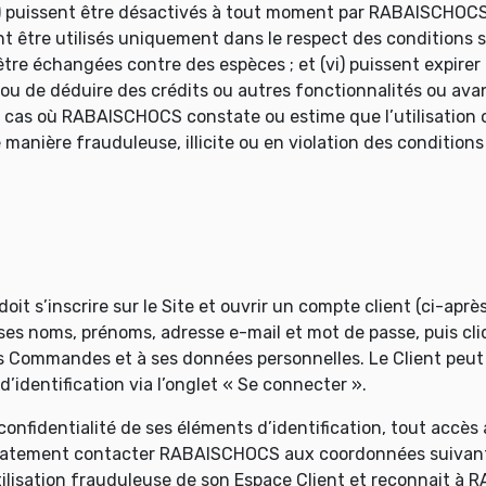
) puissent être désactivés à tout moment par RABAISCHOCS,
nt être utilisés uniquement dans le respect des conditions
re échangées contre des espèces ; et (vi) puissent expirer av
u de déduire des crédits ou autres fonctionnalités ou avant
le cas où RABAISCHOCS constate ou estime que l’utilisation
e manière frauduleuse, illicite ou en violation des conditio
oit s’inscrire sur le Site et ouvrir un compte client (ci-aprè
es noms, prénoms, adresse e-mail et mot de passe, puis cliqu
ses Commandes et à ses données personnelles. Le Client peu
 d’identification via l’onglet « Se connecter ».
confidentialité de ses éléments d’identification, tout accès 
édiatement contacter RABAISCHOCS aux coordonnées suivante
utilisation frauduleuse de son Espace Client et reconnait à