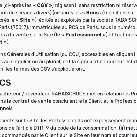
 (ci-après les «
CGV
») régissent, sans restriction ni réser
ns de services divers) (ci-après les «
Bons
») conclues sur 
près le «
Site
»), édités et exploités par la société RABAISC
 Paris (75017), immatriculée au RCS de Paris, sous le numéro
s à la vente sur le Site (le «
Professionnel
») et tout cons
t
»).
ns Générales d’Utilisation (ou CGU) accessibles en cliquant
au singulier ou au pluriel, ont la signification qui leur est
n, les termes des CGV s’appliqueront.
OCS
acheteur / revendeur. RABAISCHOCS met en relation les Prof
ans le contrat de vente conclu entre le Client et le Professio
nnels.
s Clients sur le Site, les Professionnels ont expressément m
ns de l’article D111-9 du code de la consommation, (ii) mettr
ns commandés par le Client sur le Site en leur nom et pour leu