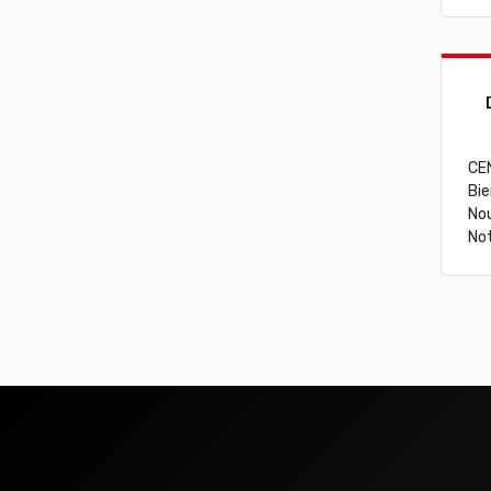
CE
Bie
Nou
Not