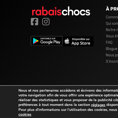
À PR
Comme
Qui s
Notre 
Vous ê
FAQ
Blogue
Nous jo
S’inscr
Nous et nos partenaires accédons et écrivons des informatio
votre navigation afin de vous offrir une expérience optimale
réaliser des statistiques et vous proposer de la publicité c
préférences à tout moment dans la section
disponi
réglages
Pour plus d’informations sur l’utilisation des cookies, nou
© 2026
rabaischocs.fr
. Tous droits réservés.
cookies