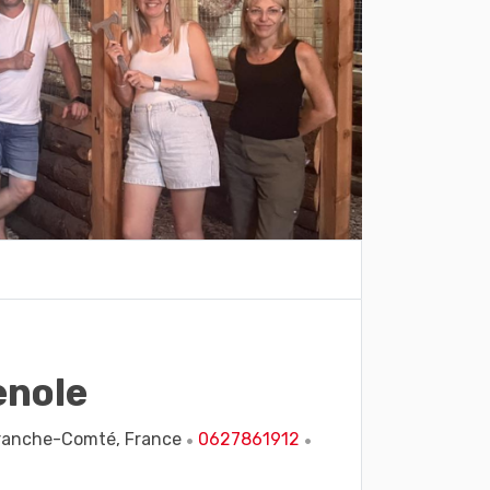
enole
ranche-Comté,
France
0627861912