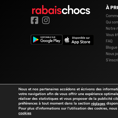
À PR
Comme
Qui s
Notre 
Vous ê
FAQ
Blogue
Nous jo
S’inscr
Nous et nos partenaires accédons et écrivons des informatio
votre navigation afin de vous offrir une expérience optimale
réaliser des statistiques et vous proposer de la publicité c
préférences à tout moment dans la section
disponi
réglages
Pour plus d’informations sur l’utilisation des cookies, nou
© 2026
rabaischocs.fr
. Tous droits réservés.
cookies