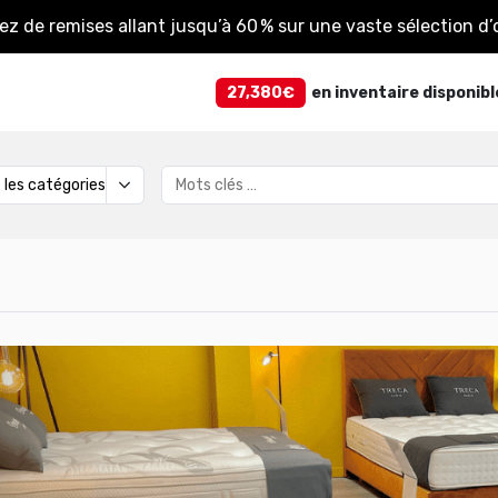
tez de remises allant jusqu’à 60 % sur une vaste sélection d’o
27,380€
en inventaire disponibl