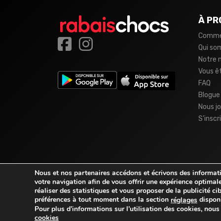
À PR
Comme
Qui s
Notre 
Vous ê
FAQ
Blogue
Nous jo
S’inscr
Nous et nos partenaires accédons et écrivons des informatio
votre navigation afin de vous offrir une expérience optimale
réaliser des statistiques et vous proposer de la publicité c
préférences à tout moment dans la section
disponi
réglages
Pour plus d’informations sur l’utilisation des cookies, nou
© 2026
rabaischocs.fr
. Tous droits réservés.
cookies