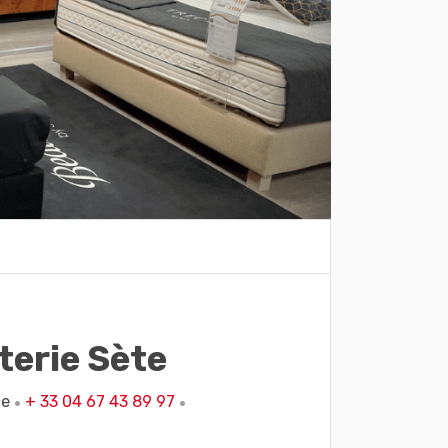
iterie Sète
ce
+ 33 04 67 43 89 97