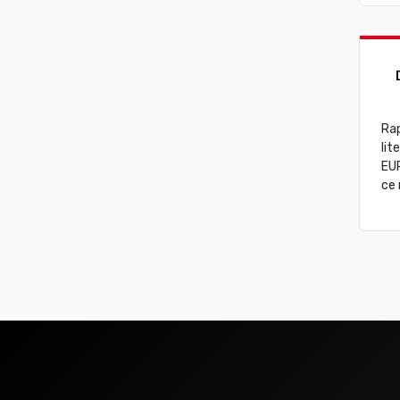
Rap
lit
EUR
ce 