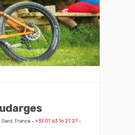
oudarges
,
Gard,
France
+33 07 63 16 27 27