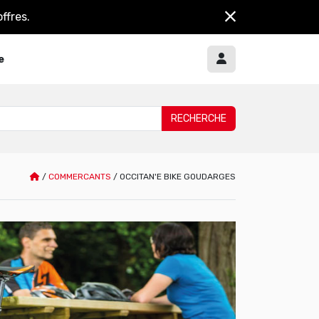
ffres.
e
/
COMMERCANTS
/
OCCITAN'E BIKE GOUDARGES