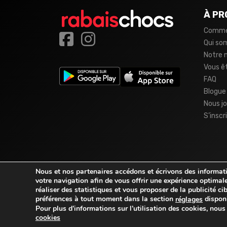
À PR
Comme
Qui s
Notre 
Vous ê
FAQ
Blogue
Nous jo
S’inscr
Nous et nos partenaires accédons et écrivons des informatio
votre navigation afin de vous offrir une expérience optimale
réaliser des statistiques et vous proposer de la publicité c
préférences à tout moment dans la section
disponi
réglages
Pour plus d’informations sur l’utilisation des cookies, nou
© 2026
rabaischocs.fr
. Tous droits réservés.
cookies