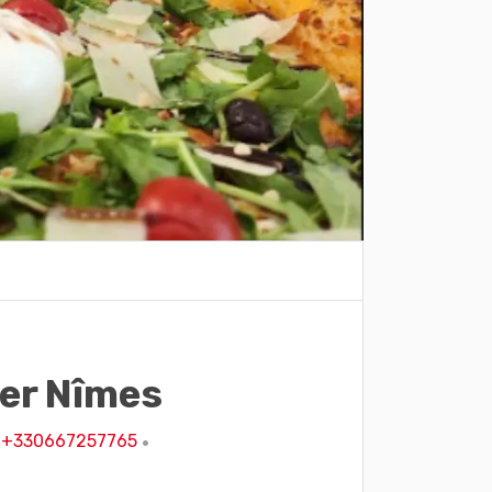
ier Nîmes
+330667257765