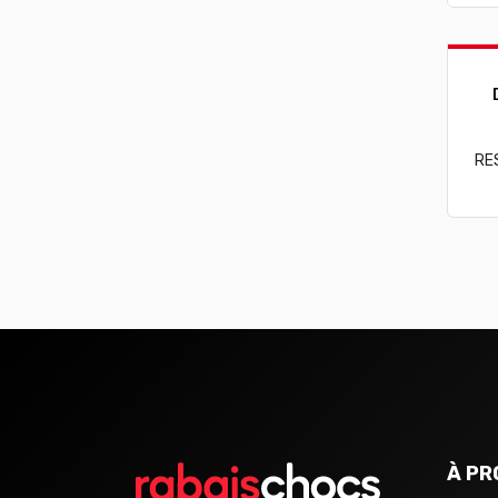
RE
À PR