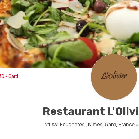
30 - Gard
Restaurant L'Oliv
21 Av. Feuchères,,
Nîmes,
Gard,
France