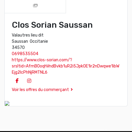
Clos Sorian Saussan
Valautres lieu dit
Saussan Occitanie
34570
0698535504
https://www.clos-sorian.com/?
srsltid=AfmBOoqhVndBvkb1uR2i5JpkOE1ir2nDwqwe1ibW
Ejg2IcPhNjRMTNL6
Voir les offres du commerçant