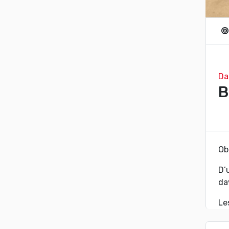
Da
B
Ob
D’
da
Le