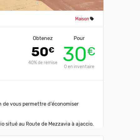
Maison
Obtenez
Pour
30
50
€
€
40%
de remise
0
en inventaire
in de vous permettre d’économiser
o situé au Route de Mezzavia à ajaccio.