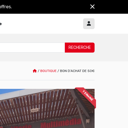
ffres.
e
/
BOUTIQUE
/
BON D’ACHAT DE 50€
TERMINÉ