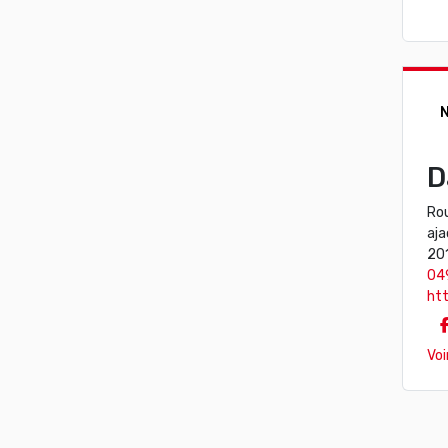
N
D
Ro
aja
20
04
htt
Voi