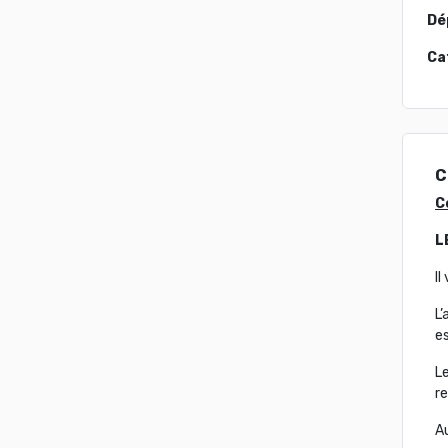
Dé
Ca
C
C
L
I
L’
es
Le
re
A