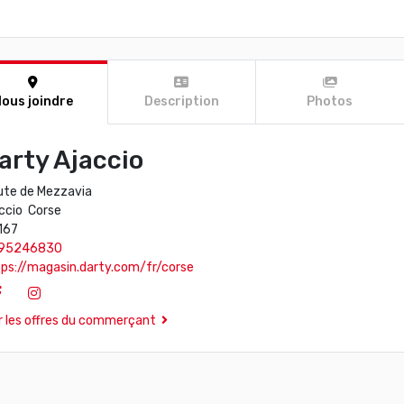
ous joindre
Description
Photos
arty Ajaccio
ute de Mezzavia
ccio Corse
167
95246830
ps://magasin.darty.com/fr/corse
r les offres du commerçant