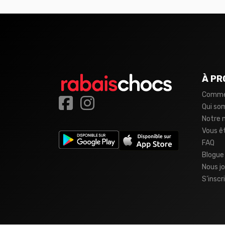
À PR
Comme
Qui s
Notre 
Vous ê
FAQ
Blogue
Nous jo
S’inscr