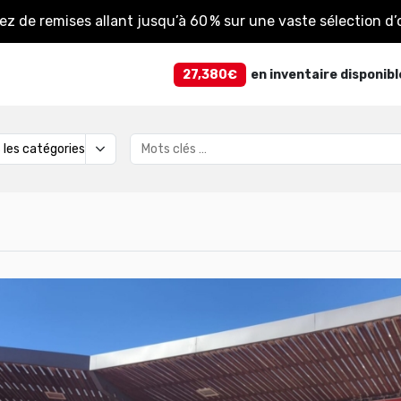
tez de remises allant jusqu’à 60 % sur une vaste sélection d’o
27,380€
en inventaire disponibl