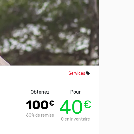
Services
Obtenez
Pour
40
100
€
€
60%
de remise
0
en inventaire