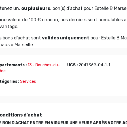
tenez un,
ou plusieurs
, bon(s) d’achat pour Estelle B Marsei
une valeur de 100 € chacun, ces derniers sont cumulables a
vantage.
s bons d’achat sont
valides uniquement
pour Estelle B Ma
haus à Marseille.
partements :
13 - Bouches-du-
UGS :
2047369-04-1-1
ône
tégories :
Services
onditions d'achat
E BON D’ACHAT ENTRE EN VIGUEUR UNE HEURE APRÈS VOTRE A