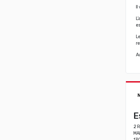
I
L’
es
Le
re
A
N
E
2 
MA
13