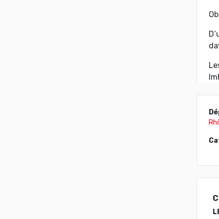
Ob
D’
da
Le
Im
Dé
Rh
Ca
C
L