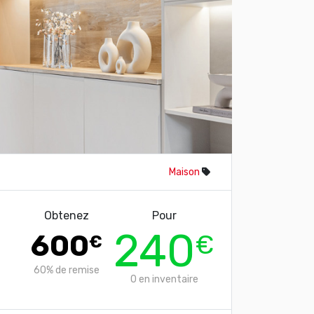
Maison
Obtenez
Pour
240
600
€
€
60%
de remise
0
en inventaire