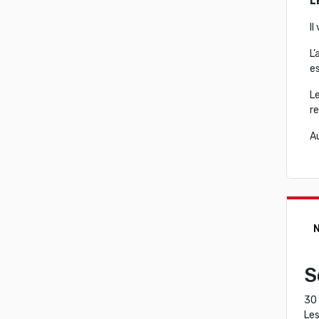
L
I
L’
es
Le
re
A
N
S
30 
Les