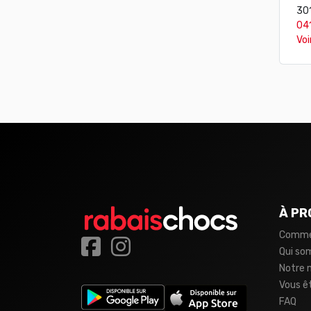
30
04
Voi
À PR
Comme
Qui s
Notre 
Vous ê
FAQ