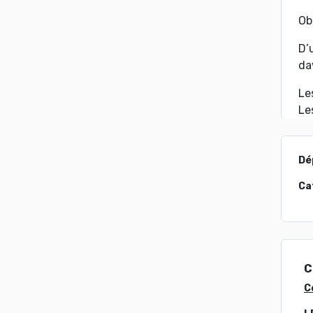
Ob
D’
da
Le
Le
Dé
Ca
C
C