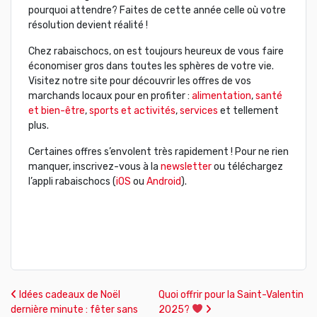
pourquoi attendre? Faites de cette année celle où votre
résolution devient réalité !
Chez rabaischocs, on est toujours heureux de vous faire
économiser gros dans toutes les sphères de votre vie.
Visitez notre site pour découvrir les offres de vos
marchands locaux pour en profiter :
alimentation
,
santé
et bien-être
,
sports et activités
,
services
et tellement
plus.
Certaines offres s’envolent très rapidement ! Pour ne rien
manquer, inscrivez-vous à la
newsletter
ou téléchargez
l’appli rabaischocs (
iOS
ou
Android
).
Navigation des articles
Idées cadeaux de Noël
Quoi offrir pour la Saint-Valentin
dernière minute : fêter sans
2025?